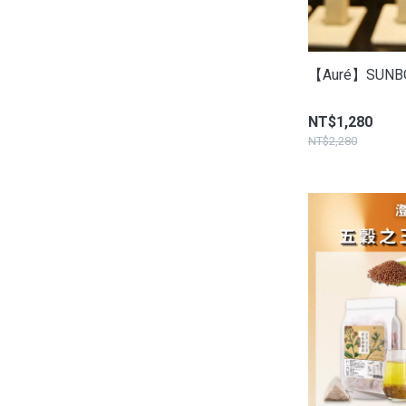
【Auré】SUN
NT$1,280
NT$2,280