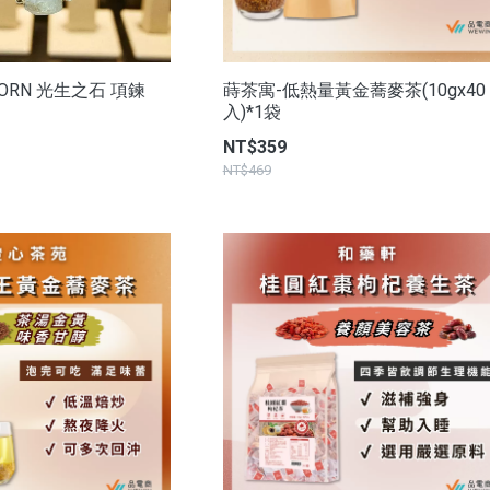
BORN 光生之石 項鍊
蒔茶寓-低熱量黃金蕎麥茶(10gx40
入)*1袋
NT$359
NT$469