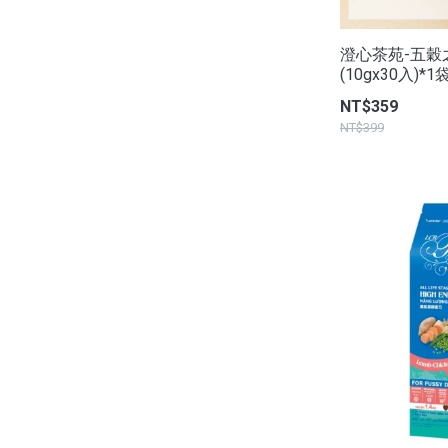
澄心茶苑-五穀
(10gx30入)*1
NT$359
NT$399