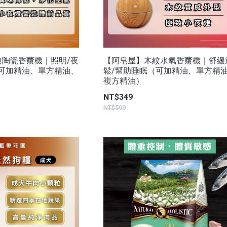
典陶瓷香薰機｜照明/夜
【阿皂屋】木紋水氧香薰機｜舒緩
（可加精油、單方精油、
鬆/幫助睡眠（可加精油、單方精
複方精油）
NT$349
NT$599