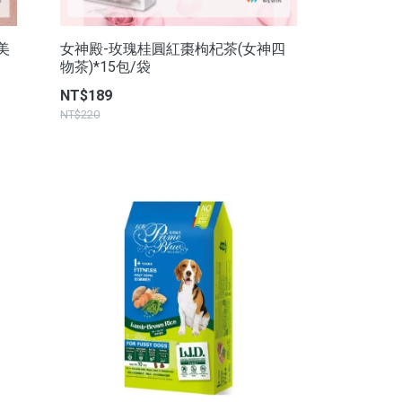
美
女神殿-玫瑰桂圓紅棗枸杞茶(女神四
物茶)*15包/袋
NT$189
NT$220