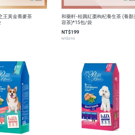
之王黃金蕎麥茶
和藥軒-桂圓紅棗枸杞養生茶 (養顏
袋
容茶)*15包/袋
NT$199
NT$210