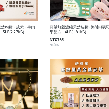
狗糧 - 成犬 - 牛肉
藍帶無穀濃縮天然貓糧- 海陸+膠
5LB(2.27KG)
果配方 - 4LB(1.81KG)
NT$765
NT$850