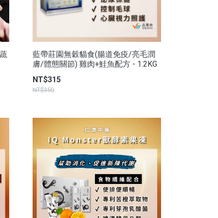
原蔬
藍帶莊園無穀貓食(腸道免疫/亮毛潤
膚/體態關節) 雞肉+鮭魚配方 - 1.2KG
NT$315
NT$350