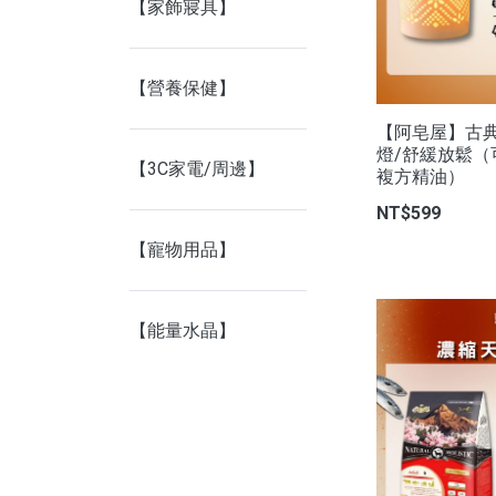
【家飾寢具】
【營養保健】
【阿皂屋】古
燈/舒緩放鬆
【3C家電/周邊】
複方精油）
NT$599
【寵物用品】
【能量水晶】