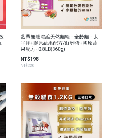
放
藍帶無穀濃縮天然貓糧 - 全齡貓 - 太
油、
平洋+膠原蔬果配方/鮮雞蛋+膠原蔬
果配方- 0.8LB(360g)
NT$198
NT$220