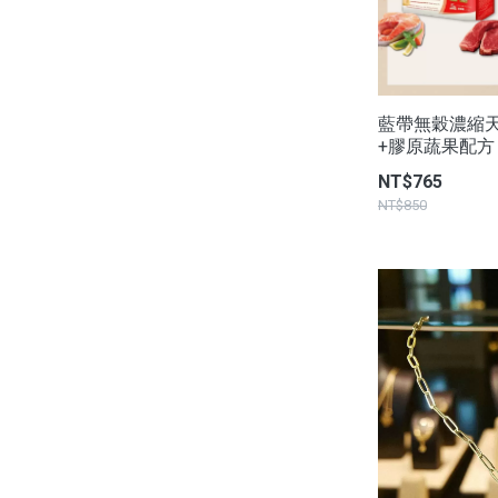
藍帶無穀濃縮天然
+膠原蔬果配方 - 
NT$765
NT$850