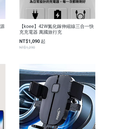
電源
【koee】42W氮化鎵伸縮線三合一快
充充電器 萬國旅行充
NT$1,090 起
NT$1,290