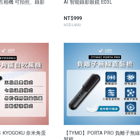
古相機 可拍照、錄影
AI 智能錄影眼鏡 E03L
NT$999
NT$1,890
KYOGOKU 奈米角蛋
【TYMO】PORTA PRO 負離子無
髮梳