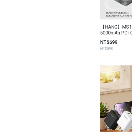
【HANG】MS
5000mAh PD
NT$699
NT$890