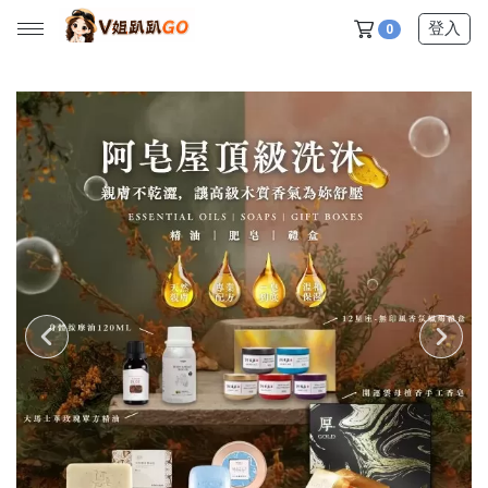
登入
0
所有產品
【V姐團購專屬優惠】
【春季下殺特賣】
【新品上市】
【美髮護理】
【服飾內著】
【居家生活】
【營養保健】