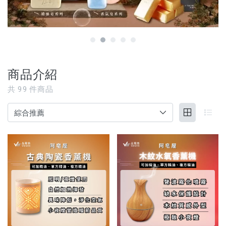
【3C家電/周邊】
【寵物用品】
【能量水晶】
商品介紹
品牌
共
99
件商品
服務/政策