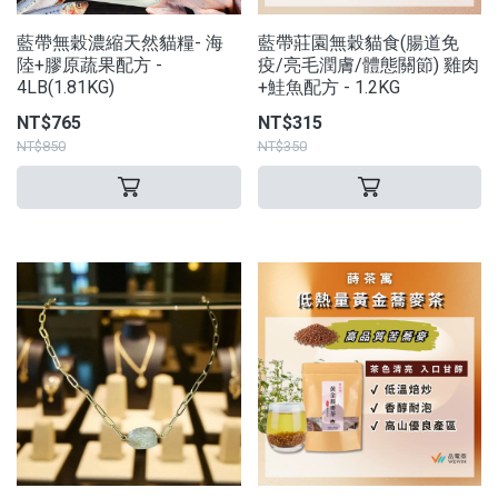
藍帶無穀濃縮天然貓糧- 海
藍帶莊園無穀貓食(腸道免
陸+膠原蔬果配方 -
疫/亮毛潤膚/體態關節) 雞肉
4LB(1.81KG)
+鮭魚配方 - 1.2KG
NT$765
NT$315
NT$850
NT$350