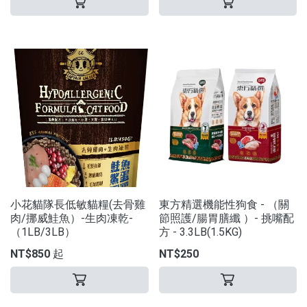
小花貓隊長低敏貓糧(去骨雞
東方精選機能性狗食 - （關
肉/挪威鮭魚）-生肉凍乾-
節照護/腸胃膳纖 ）- 挑嘴配
（1LB/3LB）
方 - 3.3LB(1.5KG)
NT$850 起
NT$250