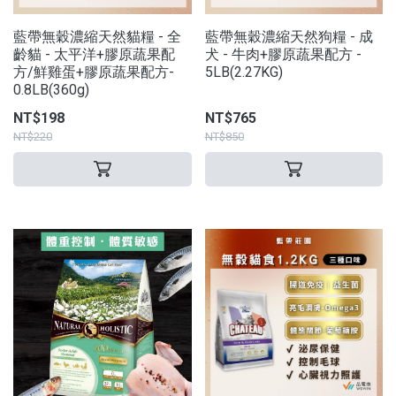
藍帶無穀濃縮天然貓糧 - 全
藍帶無穀濃縮天然狗糧 - 成
齡貓 - 太平洋+膠原蔬果配
犬 - 牛肉+膠原蔬果配方 -
方/鮮雞蛋+膠原蔬果配方-
5LB(2.27KG)
0.8LB(360g)
NT$198
NT$765
NT$220
NT$850