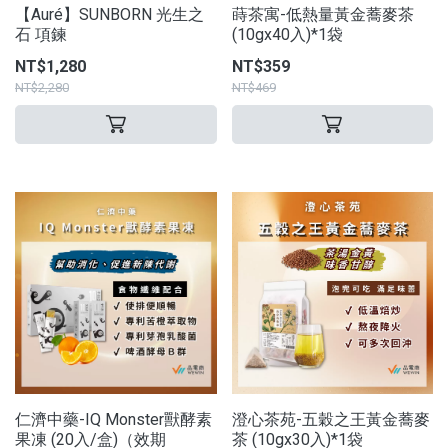
【Auré】SUNBORN 光生之
蒔茶寓-低熱量黃金蕎麥茶
石 項鍊
(10gx40入)*1袋
NT$1,280
NT$359
NT$2,280
NT$469
仁濟中藥-IQ Monster獸酵素
澄心茶苑-五穀之王黃金蕎麥
果凍 (20入/盒)（效期
茶 (10gx30入)*1袋