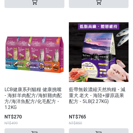
LCB健康系列貓糧 健康挑嘴
藍帶無穀濃縮天然狗糧 - 減
- 海鮮羊肉配方/海鮮雞肉配
重犬.老犬 - 海陸+膠原蔬果
方/海洋魚配方/化毛配方 -
配方 - 5LB(2.27KG)
1.2KG
NT$270
NT$765
NT$499
NT$850