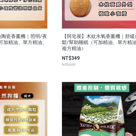
典陶瓷香薰機｜照明/夜
【阿皂屋】木紋水氧香薰機｜舒緩
（可加精油、單方精油、
鬆/幫助睡眠（可加精油、單方精
複方精油）
NT$349
NT$599