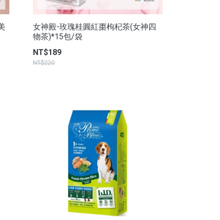
美
女神殿-玫瑰桂圓紅棗枸杞茶(女神四
物茶)*15包/袋
NT$189
NT$220