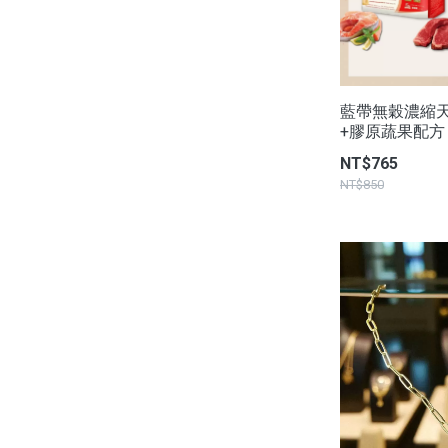
藍帶無穀濃縮天然
+膠原蔬果配方 - 
NT$765
NT$850