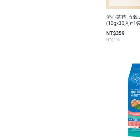
澄心茶苑-五穀
(10gx30入)*1
NT$359
NT$399