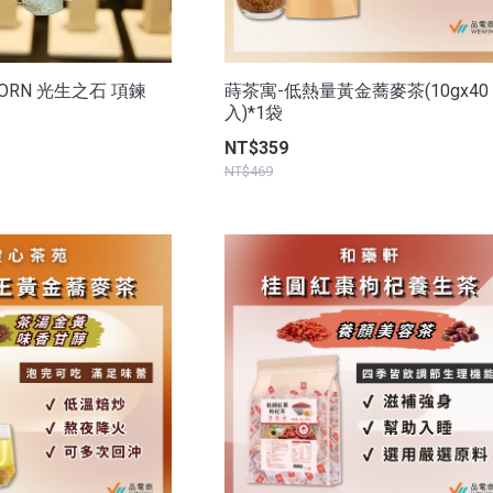
BORN 光生之石 項鍊
蒔茶寓-低熱量黃金蕎麥茶(10gx40
入)*1袋
NT$359
NT$469