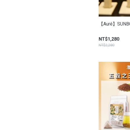
【Auré】SUN
NT$1,280
NT$2,280