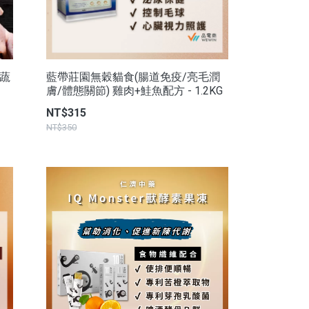
原蔬
藍帶莊園無穀貓食(腸道免疫/亮毛潤
膚/體態關節) 雞肉+鮭魚配方 - 1.2KG
NT$315
NT$350