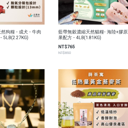
狗糧 - 成犬 - 牛肉
藍帶無穀濃縮天然貓糧- 海陸+膠
5LB(2.27KG)
果配方 - 4LB(1.81KG)
NT$765
NT$850