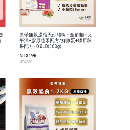
放
藍帶無穀濃縮天然貓糧 - 全齡貓 - 太
油、
平洋+膠原蔬果配方/鮮雞蛋+膠原蔬
果配方- 0.8LB(360g)
NT$198
NT$220