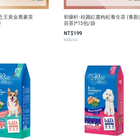
之王黃金蕎麥茶
和藥軒-桂圓紅棗枸杞養生茶 (養顏
袋
容茶)*15包/袋
NT$199
NT$210