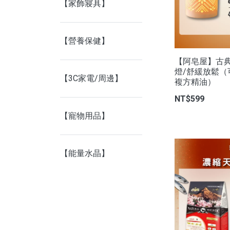
【家飾寢具】
【營養保健】
【阿皂屋】古
燈/舒緩放鬆
【3C家電/周邊】
複方精油）
NT$599
【寵物用品】
【能量水晶】