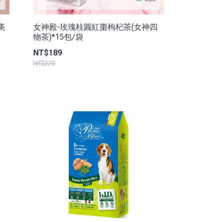
美
女神殿-玫瑰桂圓紅棗枸杞茶(女神四
物茶)*15包/袋
NT$189
NT$220