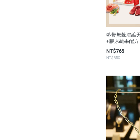
藍帶無穀濃縮天然
+膠原蔬果配方 - 
NT$765
NT$850