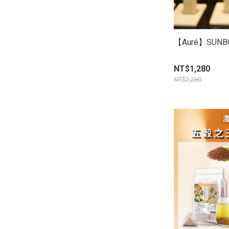
【Auré】SUN
NT$1,280
NT$2,280