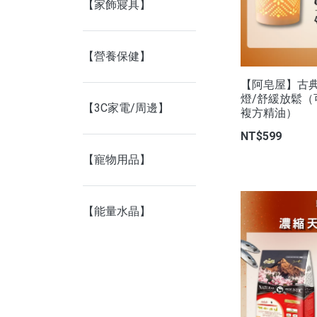
【家飾寢具】
【營養保健】
【阿皂屋】古
燈/舒緩放鬆
【3C家電/周邊】
複方精油）
NT$599
【寵物用品】
【能量水晶】