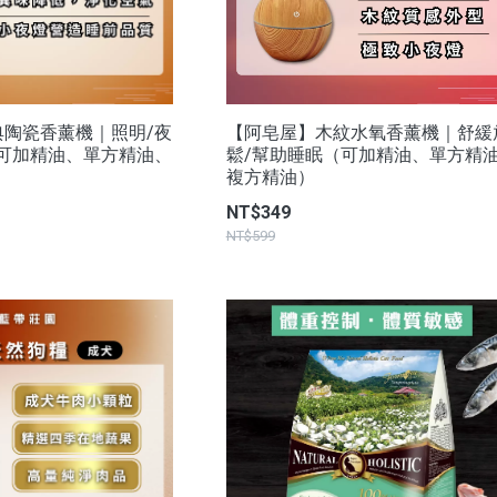
典陶瓷香薰機｜照明/夜
【阿皂屋】木紋水氧香薰機｜舒緩
（可加精油、單方精油、
鬆/幫助睡眠（可加精油、單方精
複方精油）
NT$349
NT$599