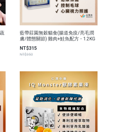
原蔬
藍帶莊園無穀貓食(腸道免疫/亮毛潤
膚/體態關節) 雞肉+鮭魚配方 - 1.2KG
NT$315
NT$350