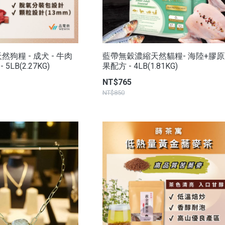
狗糧 - 成犬 - 牛肉
藍帶無穀濃縮天然貓糧- 海陸+膠
5LB(2.27KG)
果配方 - 4LB(1.81KG)
NT$765
NT$850