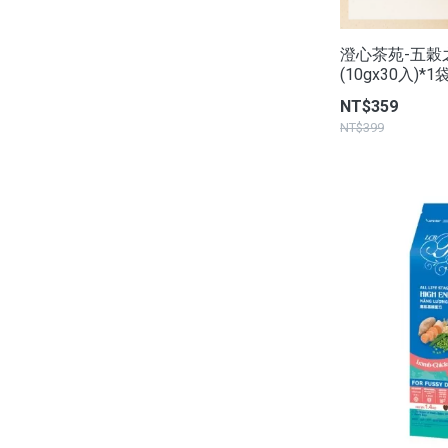
澄心茶苑-五穀
(10gx30入)*1
NT$359
NT$399