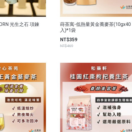
BORN 光生之石 項鍊
蒔茶寓-低熱量黃金蕎麥茶(10gx40
入)*1袋
NT$359
NT$469