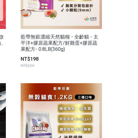
放
藍帶無穀濃縮天然貓糧 - 全齡貓 - 太
油、
平洋+膠原蔬果配方/鮮雞蛋+膠原蔬
果配方- 0.8LB(360g)
NT$198
NT$220