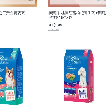
之王黃金蕎麥茶
和藥軒-桂圓紅棗枸杞養生茶 (養顏
袋
容茶)*15包/袋
NT$199
NT$210