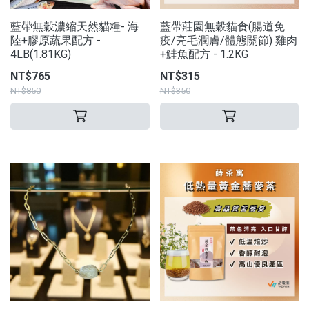
藍帶無穀濃縮天然貓糧- 海
藍帶莊園無穀貓食(腸道免
陸+膠原蔬果配方 -
疫/亮毛潤膚/體態關節) 雞肉
4LB(1.81KG)
+鮭魚配方 - 1.2KG
NT$765
NT$315
NT$850
NT$350