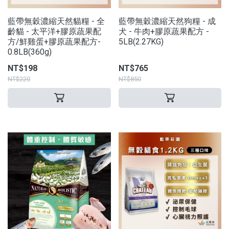
藍帶無穀濃縮天然貓糧 - 全
藍帶無穀濃縮天然狗糧 - 成
齡貓 - 太平洋+膠原蔬果配
犬 - 牛肉+膠原蔬果配方 -
方/鮮雞蛋+膠原蔬果配方-
5LB(2.27KG)
0.8LB(360g)
NT$198
NT$765
NT$220
NT$850