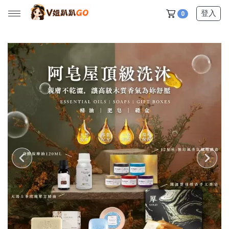
登入
0
所有產品
【V姐團購專屬優惠】
【春季下殺特賣】
【新品上市】
【美髮護理】
【服飾內著】
【居家生活】
【營養保健】