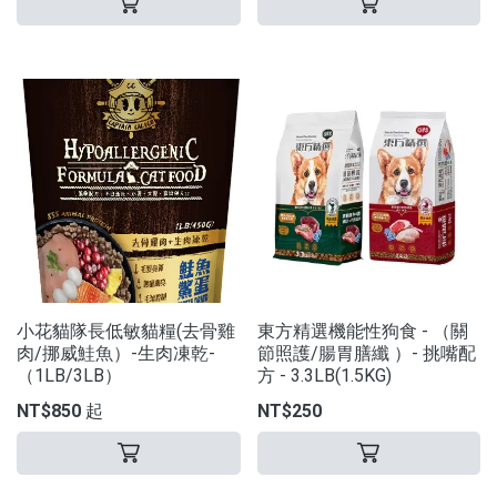
小花貓隊長低敏貓糧(去骨雞
東方精選機能性狗食 - （關
肉/挪威鮭魚）-生肉凍乾-
節照護/腸胃膳纖 ）- 挑嘴配
（1LB/3LB）
方 - 3.3LB(1.5KG)
NT$850 起
NT$250