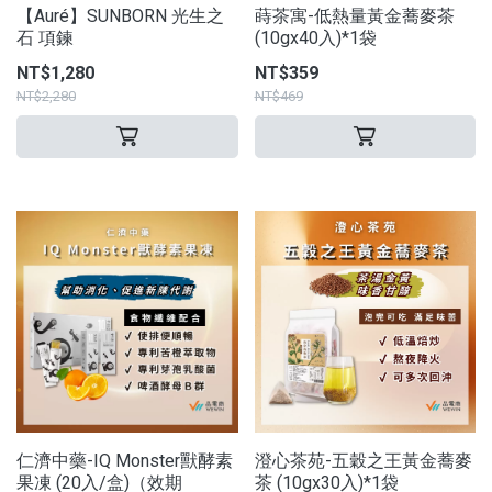
【Auré】SUNBORN 光生之
蒔茶寓-低熱量黃金蕎麥茶
石 項鍊
(10gx40入)*1袋
NT$1,280
NT$359
NT$2,280
NT$469
仁濟中藥-IQ Monster獸酵素
澄心茶苑-五穀之王黃金蕎麥
果凍 (20入/盒)（效期
茶 (10gx30入)*1袋