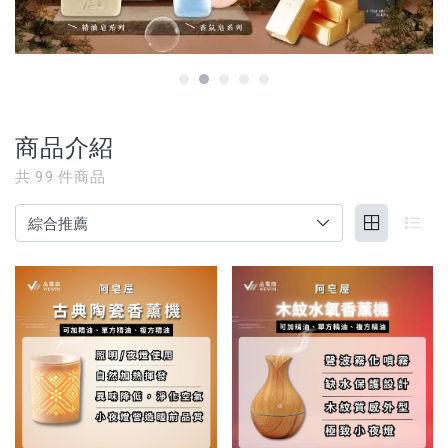
【3C家電/周邊】
【寵物用品】
【能量水晶】
商品介紹
品牌
共
99
件商品
服務/政策