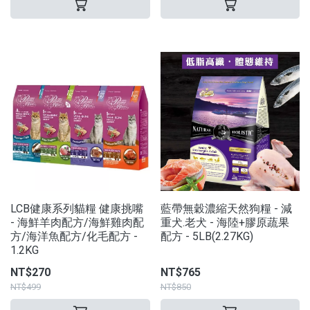
LCB健康系列貓糧 健康挑嘴
藍帶無穀濃縮天然狗糧 - 減
- 海鮮羊肉配方/海鮮雞肉配
重犬.老犬 - 海陸+膠原蔬果
方/海洋魚配方/化毛配方 -
配方 - 5LB(2.27KG)
1.2KG
NT$270
NT$765
NT$499
NT$850