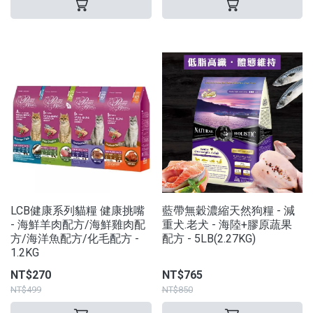
LCB健康系列貓糧 健康挑嘴
藍帶無穀濃縮天然狗糧 - 減
- 海鮮羊肉配方/海鮮雞肉配
重犬.老犬 - 海陸+膠原蔬果
方/海洋魚配方/化毛配方 -
配方 - 5LB(2.27KG)
1.2KG
NT$270
NT$765
NT$499
NT$850