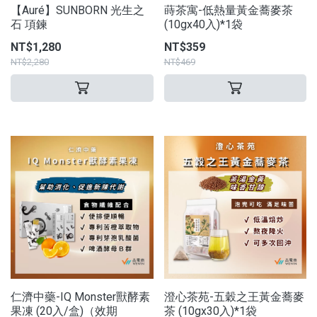
【Auré】SUNBORN 光生之
蒔茶寓-低熱量黃金蕎麥茶
石 項鍊
(10gx40入)*1袋
NT$1,280
NT$359
NT$2,280
NT$469
仁濟中藥-IQ Monster獸酵素
澄心茶苑-五穀之王黃金蕎麥
果凍 (20入/盒)（效期
茶 (10gx30入)*1袋