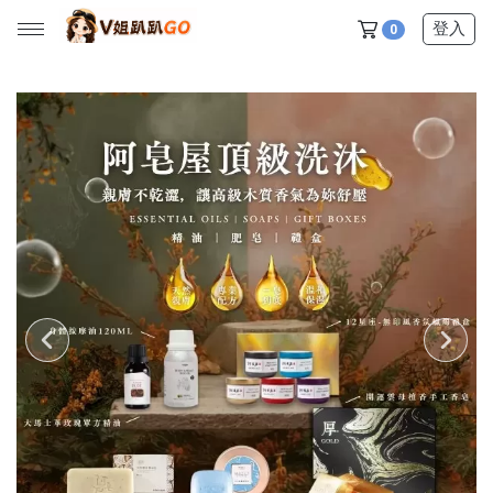
登入
0
所有產品
【V姐團購專屬優惠】
【春季下殺特賣】
【新品上市】
【美髮護理】
【服飾內著】
【居家生活】
【營養保健】