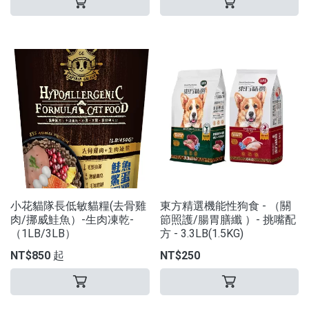
小花貓隊長低敏貓糧(去骨雞
東方精選機能性狗食 - （關
肉/挪威鮭魚）-生肉凍乾-
節照護/腸胃膳纖 ）- 挑嘴配
（1LB/3LB）
方 - 3.3LB(1.5KG)
NT$850 起
NT$250