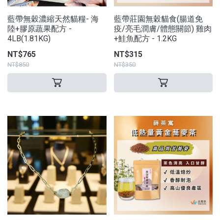
藍帶無穀濃縮天然貓糧- 海
藍帶莊園無穀貓食(腸道免
陸+膠原蔬果配方 -
疫/亮毛潤膚/體態關節) 雞肉
4LB(1.81KG)
+鮭魚配方 - 1.2KG
NT$765
NT$315
NT$850
NT$350