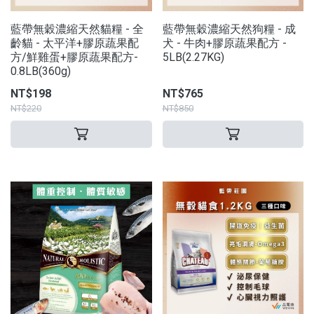
藍帶無穀濃縮天然貓糧 - 全
藍帶無穀濃縮天然狗糧 - 成
齡貓 - 太平洋+膠原蔬果配
犬 - 牛肉+膠原蔬果配方 -
方/鮮雞蛋+膠原蔬果配方-
5LB(2.27KG)
0.8LB(360g)
NT$198
NT$765
NT$220
NT$850