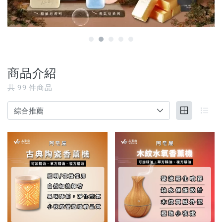
【3C家電/周邊】
【寵物用品】
【能量水晶】
商品介紹
品牌
共
99
件商品
服務/政策